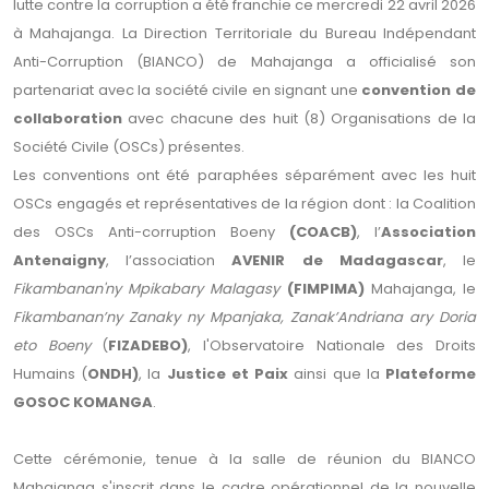
lutte contre la corruption a été franchie ce mercredi 22 avril 2026
à Mahajanga. La Direction Territoriale du Bureau Indépendant
Anti-Corruption (BIANCO) de Mahajanga a officialisé son
partenariat avec la société civile en signant une
convention de
collaboration
avec chacune des huit (8) Organisations de la
Société Civile (OSCs) présentes.
Les conventions ont été paraphées séparément avec les huit
OSCs engagés et représentatives de la région dont : la Coalition
des OSCs Anti-corruption Boeny
(COACB)
, l’
Association
Antenaigny
, l’association
AVENIR de Madagascar
, le
Fikambanan'ny Mpikabary Malagasy
(FIMPIMA)
Mahajanga, le
Fikambanan’ny Zanaky ny Mpanjaka, Zanak’Andriana ary Doria
eto Boeny
(
FIZADEBO)
, l'Observatoire Nationale des Droits
Humains (
ONDH)
, la
Justice et Paix
ainsi que la
Plateforme
GOSOC KOMANGA
.
Cette cérémonie, tenue à la salle de réunion du BIANCO
Mahajanga s'inscrit dans le cadre opérationnel de la nouvelle