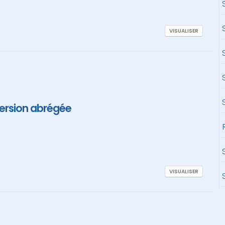
VISUALISER
version abrégée
VISUALISER