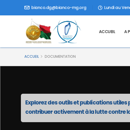
bianco.dg@bianco-mg.org
Lundi au Vend
ACCUEIL
A 
ACCUEIL
DOCUMENTATION
Explorez des outils et publications util
contribuer activement à la lutte contre l