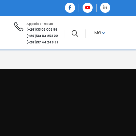
Appelez-nous
(+261)33 02 002 96
MG
(+261)34 84 253 22
(+261)37 44 249 61