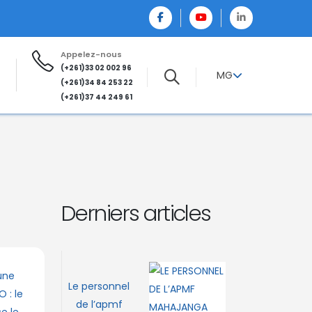
Appelez-nous
(+261)33 02 002 96
MG
(+261)34 84 253 22
(+261)37 44 249 61
Derniers articles
Le personnel
de l’apmf