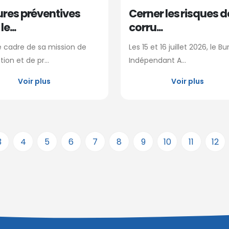
res préventives
Cerner les risques d
e...
corru...
e cadre de sa mission de
Les 15 et 16 juillet 2026, le B
ion et de pr...
Indépendant A...
Voir plus
Voir plus
3
4
5
6
7
8
9
10
11
12