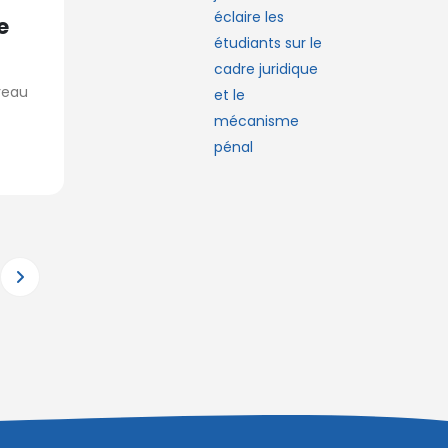
e
ureau